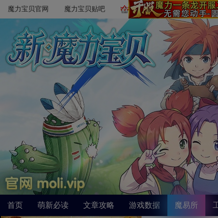
魔力宝贝官网
魔力宝贝贴吧
首页
萌新必读
文章攻略
游戏数据
魔易所