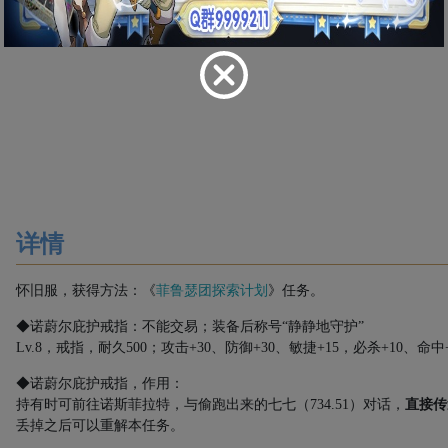
详情
怀旧服，获得方法：《
菲鲁瑟团探索计划
》任务。
◆诺蔚尔庇护戒指：不能交易；装备后称号“静静地守护”
Lv.8
，戒指，耐久
500
；攻击
+30
、防御
+30
、敏捷
+15
，必杀
+10
、命中
◆诺蔚尔庇护戒指，作用：
持有时可前往诺斯菲拉特，与偷跑出来的七七（
734.51
）对话，
直接传
丢掉之后可以重解本任务。