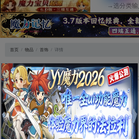
首页
物品
首饰
详情
诺蔚尔庇护戒指
[ 数据有误？点我修改 ]
物品类别
首饰