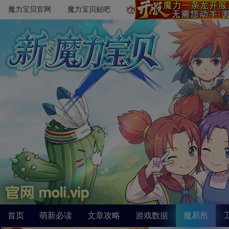
魔力宝贝官网
魔力宝贝贴吧
首页
萌新必读
文章攻略
游戏数据
魔易所