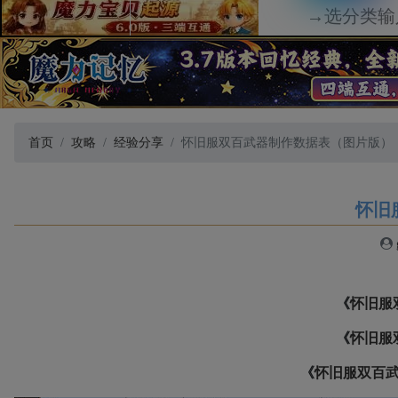
首页
攻略
经验分享
怀旧服双百武器制作数据表（图片版）
怀旧
《
怀旧服
《
怀旧服
《
怀旧服双百