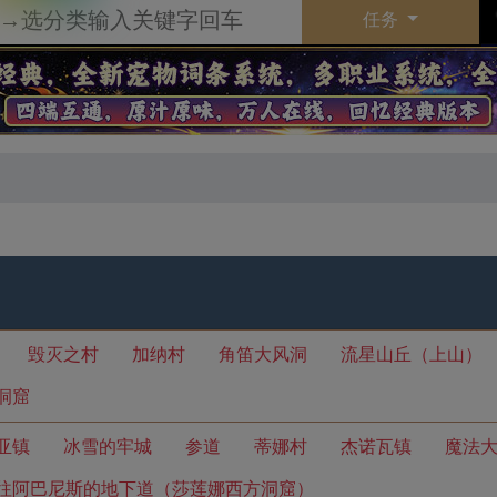
任务
毁灭之村
加纳村
角笛大风洞
流星山丘（上山）
洞窟
亚镇
冰雪的牢城
参道
蒂娜村
杰诺瓦镇
魔法
往阿巴尼斯的地下道（莎莲娜西方洞窟）