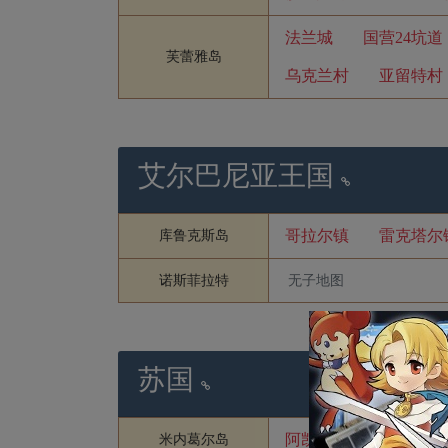
法兰城
国营24坑道
芙蕾雅岛
乌克兰村
亚留特村
艾尔巴尼亚王国
哥拉尔镇
雷克塔尔
库鲁克斯岛
诺斯菲拉特
无子地图
苏国
阿凯鲁法村
海峡通
米内葛尔岛