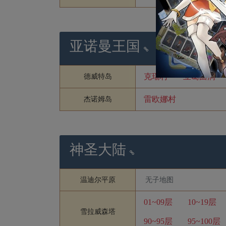
亚诺曼王国
克瑞村
立葛曲洞
德威特岛
雷欧娜村
杰诺姆岛
神圣大陆
温迪尔平原
无子地图
01~09层
10~19层
雪拉威森塔
90~95层
95~100层