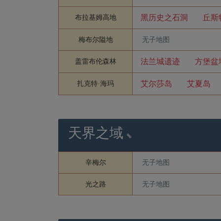
黑历史之石洞
丘斯
布拉基姆高地
梅布尔隘地
无子地图
法兰城遗迹
方堡盆
盖雷布伦森林
艾尔莎岛
艾夏岛
扎克特·海玛
天界之域
辛梅尔
无子地图
光之路
无子地图