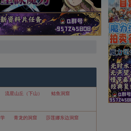
流星山丘（下山）
鲶鱼洞窟
大学
青龙的洞窟
莎莲娜东边洞窟