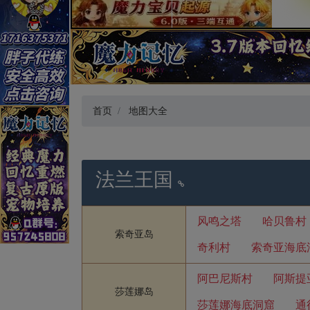
首页
地图大全
法兰王国
风鸣之塔
哈贝鲁村
索奇亚岛
奇利村
索奇亚海底
阿巴尼斯村
阿斯提
莎莲娜岛
莎莲娜海底洞窟
通