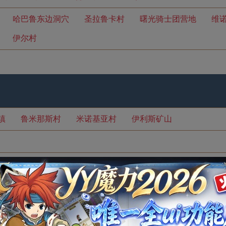
哈巴鲁东边洞穴
圣拉鲁卡村
曙光骑士团营地
维
伊尔村
镇
鲁米那斯村
米诺基亚村
伊利斯矿山
道
坎那贝拉村
南恰拉山通道