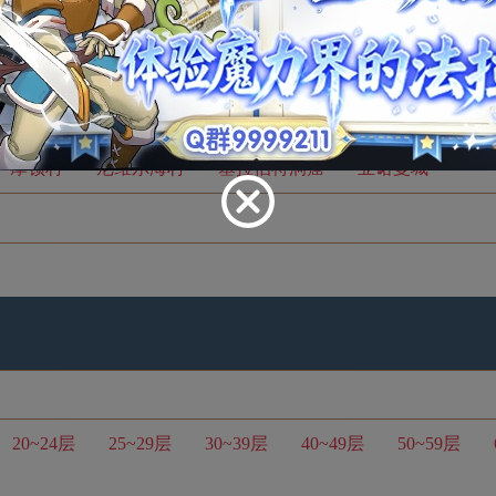
摩顿村
尼维尔海村
塞拉伯特洞窟
亚诺曼城
20~24层
25~29层
30~39层
40~49层
50~59层