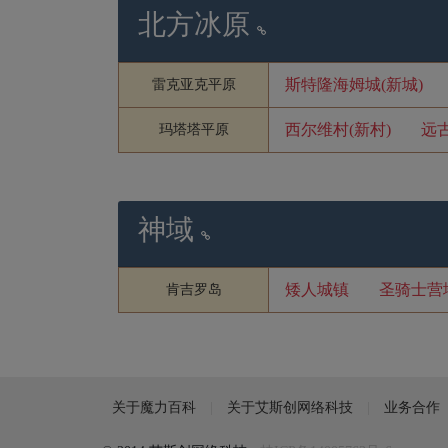
北方冰原
斯特隆海姆城(新城)
雷克亚克平原
西尔维村(新村)
远
玛塔塔平原
神域
矮人城镇
圣骑士营
肯吉罗岛
关于魔力百科
关于艾斯创网络科技
业务合作