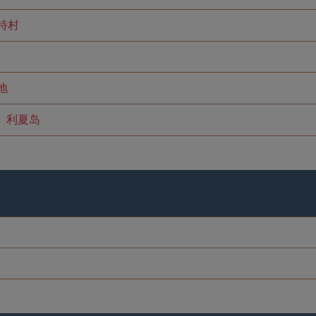
特村
地
利夏岛