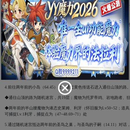
1.
前往蒂娜村，出村南门与胆小鬼村民（
583.317
）对话，传送至蒂娜
◆本任务为支线，可跳过
2.
与亡灵修特（
69.50
）对话，传送至两年前的小岛。
3.
与瑞娜（
56.75
）对话，获得【鳗鱼饭】。
◆此【鳗鱼饭】为任务道具，不可补魔，无法交易，登出不消失
◆若去两年前的半山腰捕捉
Lv1
利牙可跳过此步
4.
前往两年前的小岛（
64.45
）处，通过黄色传送石进入通往山顶的路
◆通往山顶的路为随机迷宫，共
19
层；魔物为托罗帝鸡、岩地跑者、
◆两年前的半山腰魔物为液态史莱姆、利牙（怀旧服为
Lv50~52
；道具
可捕捉
Lv.1
利牙，捕捉点为（
47~48.69~71
）处
5.
通过随机迷宫抵达两年前的圣鸟之巢，与圣鸟的子嗣（
14.11
）对话