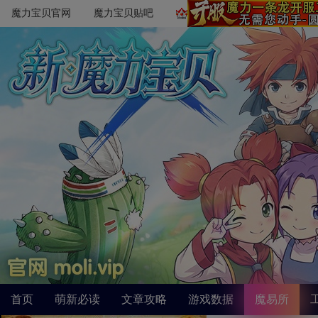
魔力宝贝官网
魔力宝贝贴吧
首页
萌新必读
文章攻略
游戏数据
魔易所