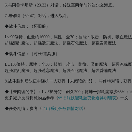
6.
与阿鲁卡那斯（
23.22
）对话，传送至两年前的达尔文海底。
7.
与修特（
69.47
）对话，进入战斗。
◆战斗信息：（怀旧服）
Lv.90
修特，血量约
16000
，属性：全
30
；技能：攻击、防御、吸血魔法
超强混乱魔法、超强遗忘魔法、超强石化魔法、超强昏睡魔法
◆战斗信息：（时长
/
道具服）
Lv.150
修特，属性：全
30
；技能：攻击、防御、吸血魔法、超强冰冻魔
超强混乱魔法、超强遗忘魔法、超强石化魔法、超强昏睡魔法
8.
战斗胜利后队伍中随机一人获得【未阅读的书】。与修特对话，获得
◆【未阅读的书】：
Lv.5
护身符、耐久
200
；乾坤一掷耗魔减少
35%
；
更多减少技能耗魔物品参考《
怀旧服技能耗魔变化道具明细表
》一文
◆任务剧情：参考《
半山系列任务剧情对话
》