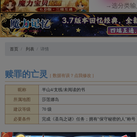
首页
列表
详情
赎罪的亡灵
[ 数据有误？点我修改 ]
昵称
半山4/支线/未阅读的书
所属地图
莎莲娜岛
建议等级
70 级
必要条件
完成《圣鸟之谜》任务；拥有“保守秘密的人”称号
详情