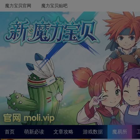
魔力宝贝官网
魔力宝贝贴吧
首页
萌新必读
文章攻略
游戏数据
魔易所