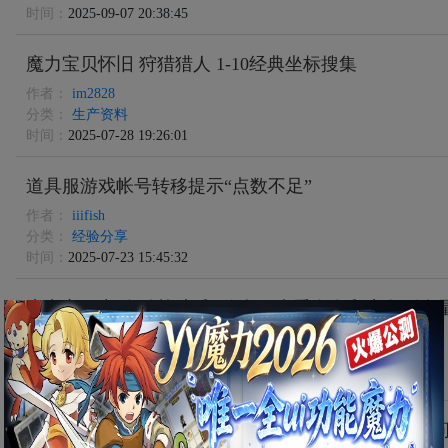
时间：
2025-09-07 20:38:45
魔力宝贝怀旧 狩猎猎人 1-10经典坐标搜集
作者：
im2828
分类：
生产资料
时间：
2025-07-28 19:26:01
道具服游戏帐号转移提示“点数不足”
作者：
iiifish
分类：
经验分享
时间：
2025-07-23 15:45:32
魔力宝贝中 自动战斗 和 信息（查看血泉和魔泉剩
作者：
im2828
分类：
参考设定
时间：
2025-06-05 06:56:03
魔力宝贝 更新文件过程 在重装系统以后变的过慢的