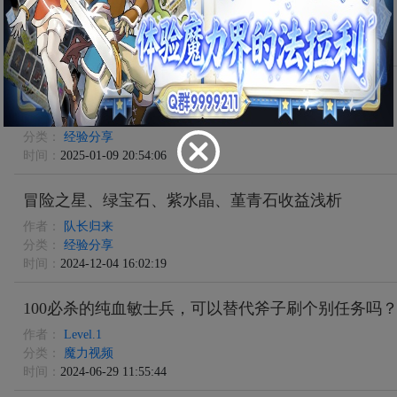
作者：
im2828
分类：
经验分享
时间：
2025-04-17 07:41:28
魔力宝贝客户端易玩通游戏设置点了没反应
作者：
iiifish
分类：
经验分享
时间：
2025-01-09 20:54:06
冒险之星、绿宝石、紫水晶、堇青石收益浅析
作者：
队长归来
分类：
经验分享
时间：
2024-12-04 16:02:19
100必杀的纯血敏士兵，可以替代斧子刷个别任务吗
作者：
Level.1
分类：
魔力视频
时间：
2024-06-29 11:55:44