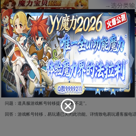
首页
攻略
经验分享
道具服游戏帐号转移提示“点数不足”
道具
问题：道具服游戏帐号转移提示“点数不足”。
回答：游戏帐号转移，易玩通已关闭此功能。详情致电易玩通客服电