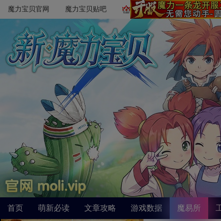
魔力宝贝官网
魔力宝贝贴吧
首页
萌新必读
文章攻略
游戏数据
魔易所