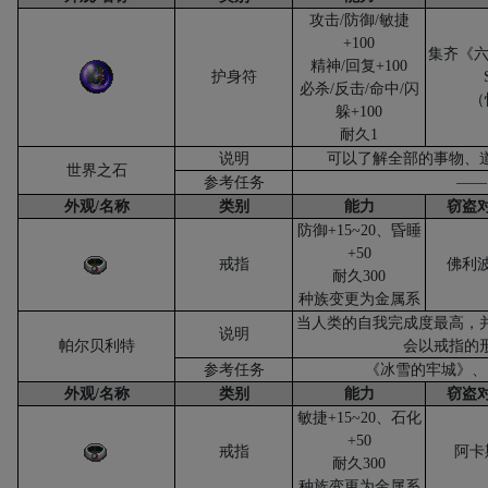
攻击
/
防御
/
敏捷
+100
集齐《
精神
/
回复
+100
护身符
必杀
/
反击
/
命中
/
闪
（
躲
+100
耐久
1
说明
可以了解全部的事物、
世界之石
参考任务
——
外观
/
名称
类别
能力
窃盗
防御
+15~20
、昏睡
+50
戒指
佛利
耐久
300
种族变更为金属系
当人类的自我完成度最高，
说明
帕尔贝利特
会以戒指的
参考任务
《冰雪的牢城》、
外观
/
名称
类别
能力
窃盗
敏捷
+15~20
、石化
+50
戒指
阿卡
耐久
300
种族变更为金属系