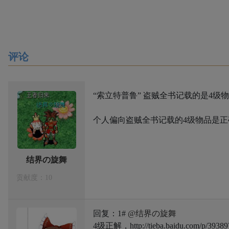
评论
“索立特普鲁” 盗贼全书记载的是4级物
个人偏向盗贼全书记载的4级物品是
结界の旋舞
贡献度：10
回复：1#
@结界の旋舞
4级正解，http://tieba.baidu.com/p/39389