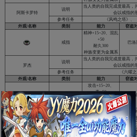
当人类的自我完成度最高，
说明
阿斯卡罗特
会以戒指的
参考任务
《风鸣之塔》、
外观
/
名称
类别
能力
窃盗
精神
+15~20
、混乱
+50
戒指
巴洛
耐久
300
种族变更为金属系
当人类的自我完成度最高，
说明
罗杰
会以戒指的
参考任务
《六曜之
外观
/
名称
类别
能力
窃盗
攻击
+15~20、
毒
+50
戒指
李贝
耐久
300
种族变更为金属系
当人类的自我完成度最高，
说明
利拜亚当
会以戒指的
参考任务
《六曜之
外观
/
名称
类别
能力
窃盗