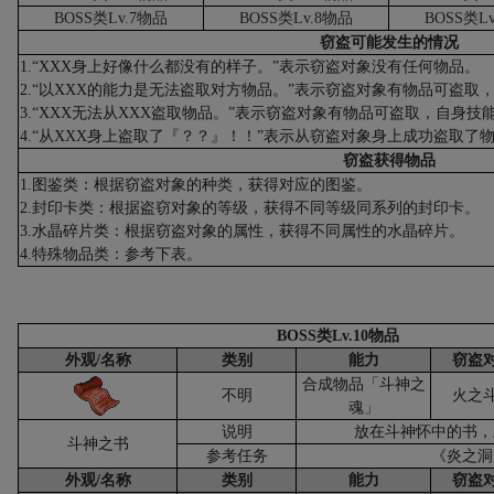
BOSS
类
Lv.7
物品
BOSS
类
Lv.8
物品
BOSS
类
Lv
窃盗可能发生的情况
1.
“
XXX
身上好像什么都没有的样子。”表示窃盗对象没有任何物品。
2.
“以
XXX
的能力是无法盗取对方物品。”表示窃盗对象有物品可盗取
3.
“
XXX
无法从
XXX
盗取物品。”表示窃盗对象有物品可盗取，自身技
4.
“从
XXX
身上盗取了『？？』！！”表示从窃盗对象身上成功盗取了
窃盗获得物品
1.
图鉴类：根据窃盗对象的种类，获得对应的图鉴。
2.
封印卡类：根据盗窃对象的等级，获得不同等级同系列的封印卡。
3.
水晶碎片类：根据窃盗对象的属性，获得不同属性的水晶碎片。
4.
特殊物品类：参考下表。
BOSS
类
Lv.10
物品
外观
/
名称
类别
能力
窃盗
合成物品「斗神之
不明
火之
魂」
说明
放在斗神怀中的书，
斗神之书
参考任务
《炎之洞
外观
/
名称
类别
能力
窃盗