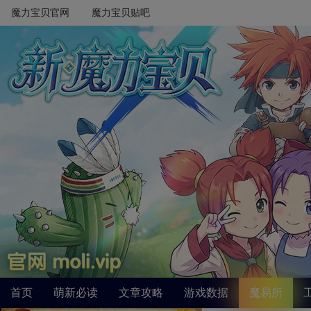
魔力宝贝官网
魔力宝贝贴吧
首页
萌新必读
文章攻略
游戏数据
魔易所