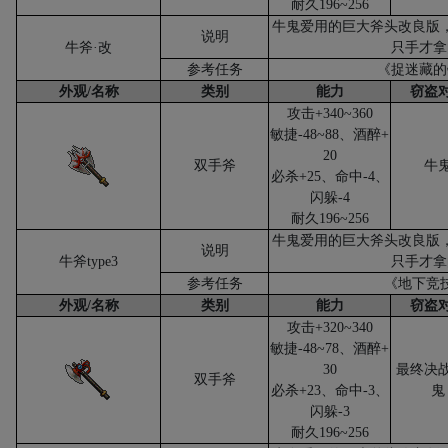
耐久
196~256
牛鬼爱用的巨大斧头改良版
说明
牛斧·改
只手才拿
参考任务
《捉迷藏的
外观
/
名称
类别
能力
窃盗
攻击
+340~360
敏捷
-48~88
、酒醉
+
20
双手斧
牛
必杀
+25
、命中
-4
、
闪躲
-4
耐久
196~256
牛鬼爱用的巨大斧头改良版
说明
牛斧
type3
只手才拿
参考任务
《地下竞
外观
/
名称
类别
能力
窃盗
攻击
+320~340
敏捷
-48~78
、酒醉
+
30
最终决
双手斧
必杀
+23
、命中
-3
、
鬼
闪躲
-3
耐久
196~256