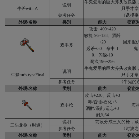
牛鬼爱用的巨大斧头改良版
说明
牛斧
with.A
只手才拿
参考任务
《诱拐事
外观
/
名称
类别
能力
窃盗
攻击
+400~420
敏捷
-96~128
、酒醉
+20
回来报
双手斧
必杀
+30
、命中
-1
鬼
0
、闪躲
-10
耐久
196~256
牛鬼爱用的巨大斧头改良版
说明
牛斧
turb.typeFinal
只手才拿
参考任务
《牛鬼的
外观
/
名称
类别
能力
窃盗
攻击
+230
、反击
+3
毒
/
昏睡
/
石化
+3
双手枪
海
酒醉
/
混乱
/
遗忘
+3
耐久
64
说明
前段分成三叉的枪，藏
三头龙枪（时道）
参考任务
《时波之
外观
/
名称
类别
能力
窃盗