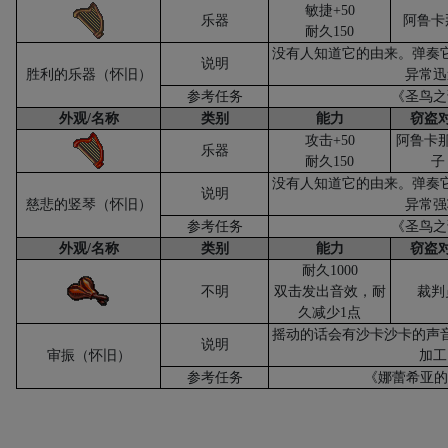
敏捷
+50
乐器
阿鲁卡
耐久
150
没有人知道它的由来。弹奏
说明
胜利的乐器（怀旧）
异常迅
参考任务
《圣鸟之
外观
/
名称
类别
能力
窃盗
攻击
+50
阿鲁卡
乐器
耐久
150
子
没有人知道它的由来。弹奏
说明
慈悲的竖琴（怀旧）
异常强
参考任务
《圣鸟之
外观
/
名称
类别
能力
窃盗
耐久
1000
不明
双击发出音效，耐
裁判
久减少
1
点
摇动的话会有沙卡沙卡的声
说明
审振（怀旧）
加工
参考任务
《娜蕾希亚的