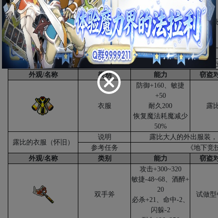
防御
+160
、敏捷
+100
衣服
耐久
200
露
恢复魔法耗魔减少
50%
说明
露比大人的外出服装，
露比的衣服（时道）
参考任务
《地下竞
外观
/
名称
类别
能力
窃盗
防御
+160
、敏捷
+50
衣服
耐久
200
露
恢复魔法耗魔减少
50%
说明
露比大人的外出服装，
露比的衣服（怀旧）
参考任务
《地下竞
外观
/
名称
类别
能力
窃盗
攻击
+300~320
敏捷
-48~68
、酒醉
+
20
双手斧
试做型
必杀
+21
、命中
-2
、
闪躲
-2