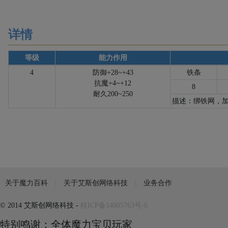
详情
等级
能力作用
4
防御+28~+43
铁
条
抗魔+4~+12
8
耐久200~250
描述：绑
铁
网，
关于魔力百科
关于艾斯创网络科技
业务合作
© 2014 艾斯创网络科技 -
桂ICP备14005763号-6
特别鸣谢：全体魔力宝贝玩家