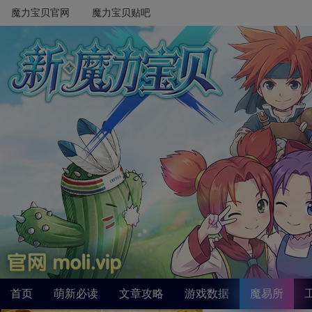
魔力宝贝官网
魔力宝贝贴吧
首页
萌新必读
文章攻略
游戏数据
魔易所