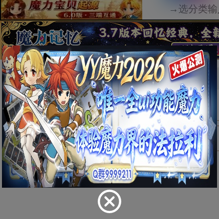
首页
物品
防具
详情
锁炼靴
[ 数据有误？点我修改 ]
物品类别
防具