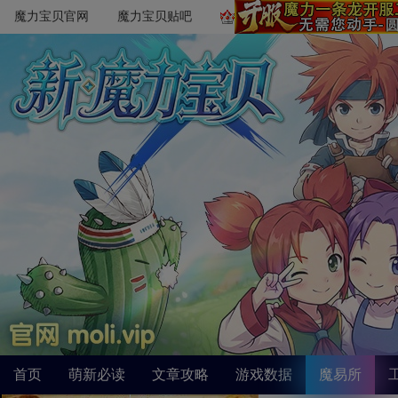
魔力宝贝官网
魔力宝贝贴吧
首页
萌新必读
文章攻略
游戏数据
魔易所