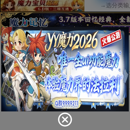
首页
物品
防具
详情
钢靴
[ 数据有误？点我修改 ]
物品类别
防具