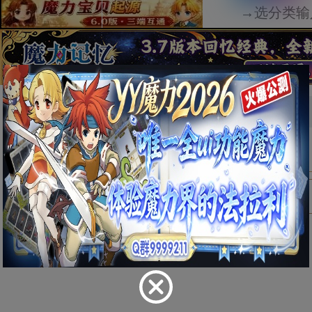
首页
物品
防具
详情
蜥蝪靴
[ 数据有误？点我修改 ]
物品类别
防具