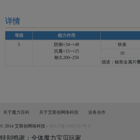
详情
等级
能力作用
5
防御+34~+48
铁
条
抗魔+15~+25
10
耐久200~250
描述：鲮形
金
属片
关于魔力百科
关于艾斯创网络科技
业务合作
© 2014 艾斯创网络科技 -
桂ICP备14005763号-6
特别鸣谢：全体魔力宝贝玩家