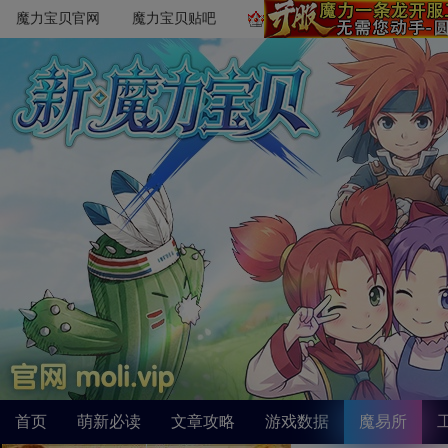
魔力宝贝官网
魔力宝贝贴吧
首页
萌新必读
文章攻略
游戏数据
魔易所