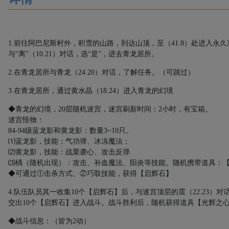
1.
前往阿巴尼斯村外，积雪的山路，到达山顶，至（
41.8
）处进入永久
与“离”（
10.21
）对话，选“是”，进去青龙居所。
2.
在青龙居所与青龙（
24.20
）对话，了解任务。（可跳过）
3.
在青龙居所，通过黄水晶（
18.24
）进入青龙的幻境
◆青龙的幻境，
20
层随机迷宫，迷宫刷新时间：
2
小时，有宝箱。
迷宫怪物：
84-94
级蓝龙影和黄龙影：数量
3~10
只。
⑴蓝龙影，技能：气功弹、冰冻魔法；
⑵黄龙影，技能：战栗袭心、攻击反弹
⑶楀（随机出现）：攻击、补血魔法、阳炎等技能。随机携带道具：
◆可通过①击杀方式、②巧取技能，获得【启辉石】
4.
队伍队员其一收集
10
个【启辉石】后，与迷宫顶层的震（
22.23
）对
交出
10
个【启辉石】进入战斗。战斗胜利后，随机获得道具【光辉之
◆战斗信息：（皆为
2
动）