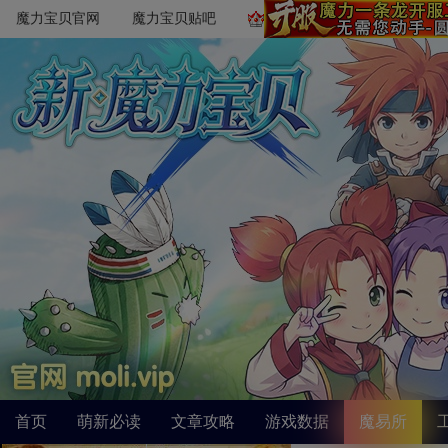
魔力宝贝官网
魔力宝贝贴吧
首页
萌新必读
文章攻略
游戏数据
魔易所