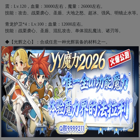
震：
Lv.120
，血量：
30000
左右，魔量：
26000
左右。
技能：攻击、战栗袭心、圣盾、大地之怒、超冰、强风、明镜止水等
青龙护卫
*4
：
Lv.100
；血量：
12000
左右。
技能：战栗袭心、圣盾、混乱攻击、单体混乱魔法、诸刃等。
◆【光辉之心】：合成任意一种光辉装备的材料之一。
5.
玩家携带
10
个【启辉石】与离（
26.23
）对话，使用
10
个【启辉石】
◆【光辉装备结构图】：可交易给装备制作相关的生产系玩家，双击
6.
与青龙护卫（
24.18
）对话，选【是】离开青龙的幻境传送至永久冻
装备数据：
（来自官论）
（注意：数值是原始，不含双百（《
双百理论
》）加成）