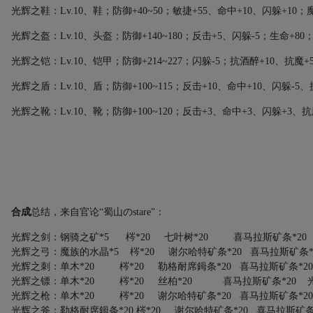
光辉之鞋：
Lv.10
、鞋；防御
+40~50
；敏捷
+55
、命中
+10
、闪躲
+10
；
光辉之盔：
Lv.10
、头盔；防御
+140~180
；反击
+5
、闪躲
-5
；生命
+80
光辉之铠：
Lv.10
、铠甲；防御
+214~227
；闪躲
-5
；抗酒醉
+10
、抗魔
+
光辉之盾：
Lv.10
、盾；防御
+100~115
；反击
+10
、命中
+10
、闪躲
-5
、
光辉之靴：
Lv.10
、靴；防御
+100~120
；反击
+3
、命中
+3
、闪躲
+3
、抗
合成
总结，来自官论“蜀山の
stare
”：
光辉之剑：钢骑之矿
*5
梣
*20
七叶树
*20
喜马拉斯矿条
*2
光辉之弓：魔族的水晶
*5
梣
*20
谢尔哈特矿条
*20
喜马拉斯矿条
光辉之刺：单木
*20
梣
*20
勒格耐席鉧条
*20
喜马拉斯矿条
*
光辉之镖：单木
*20
梣
*20
丝柏
*20
喜马拉斯矿条
*20
光辉之枪：单木
*20
梣
*20
谢尔哈特矿条
*20
喜马拉斯矿条
*
光辉之斧：勒格耐席鉧条
*20
梣
*20
谢尔哈特矿条
*20
喜马拉斯矿