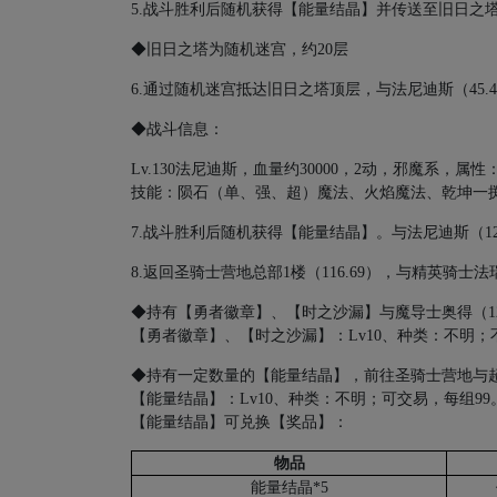
5.
战斗胜利后随机获得【能量结晶】并传送至旧日之
◆旧日之塔为随机迷宫，约
20
层
6.
通过随机迷宫抵达旧日之塔顶层，与法尼迪斯（
45.
◆战斗信息：
Lv.130
法尼迪斯，血量约
30000
，
2
动，邪魔系，属性
技能：陨石（单、强、超）魔法、火焰魔法、乾坤一
7.
战斗胜利后随机获得【能量结晶】。与法尼迪斯（
1
8.
返回圣骑士营地总部
1
楼（
116.69
），与精英骑士法
◆持有【勇者徽章】、【时之沙漏】与魔导士奥得（
1
【勇者徽章】、【时之沙漏】：
Lv10
、种类：不明；
◆持有一定数量的【能量结晶】，前往圣骑士营地与
【能量结晶】：
Lv10
、种类：不明；可交易，每组
99
【能量结晶】可兑换【奖品】：
物品
能量结晶
*5