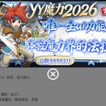
瑞尔（
87.50
）对话，获得【战斗号角】。
旧日之地。
过楼梯抵达旧日迷宫。
落【能量结晶】
2.5
）对话，进入战斗。
，属性：全
25
；
吸血魔法、吸血攻击、圣盾