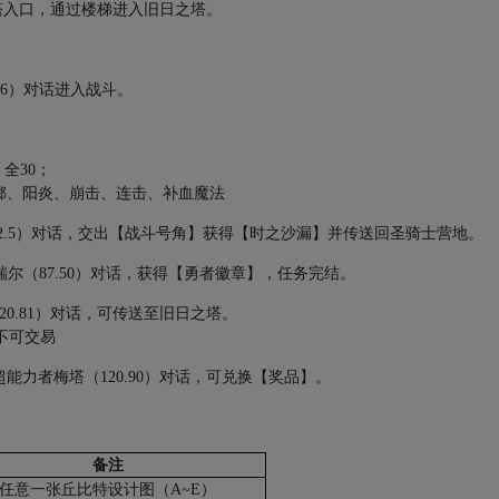
塔入口，通过楼梯进入旧日之塔。
46
）对话进入战斗。
：全
30
；
掷、阳炎、崩击、连击、补血魔法
2.5
）对话，交出【战斗号角】获得【时之沙漏】并传送回圣骑士营地。
瑞尔（
87.50
）对话，获得【勇者徽章】，任务完结。
20.81
）对话，可传送至旧日之塔。
不可交易
超能力者梅塔（
120.90
）对话，可兑换【奖品】。
。
备注
任意一张丘比特设计图（
A~E
）