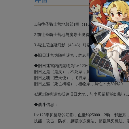
1.
前往圣骑士营地总部
1
楼（
116.69
），与精英骑士法
2.
前往圣骑士营地与魔导士奥得（
120.81
）对话，进入
3.
与法尼迪斯幻影（
45.46
）对话，进入迷宫入口，通
◆旧日迷宫为随机迷宫，约
20
层；战斗胜利后随机掉
◆旧日迷宫内的魔物为
Lv.120~130
旧日之鬼（鬼灵），不死系，属性：火
80
风
20
旧日之魂（堕天使），飞行系，属性：地
10
水
90
旧日之躯（死亡树精），植物系，属性：火
80
风
20
4.
通过随机迷宫抵达旧日之地，与李贝留斯的幻影（
1
◆战斗信息：
Lv.125
李贝留斯的幻影，血量约
25000
，
2
动，邪魔系
技能：攻击、防御、超强冰冻魔法、超强风刃魔法、