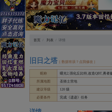
首页
列表
详情
旧日之塔
[ 数据有误？点我修改 ]
昵称
曙光2,强化丘比特,改造QBT,勇
所属地图
圣骑士营地
建议等级
120 级
必要条件
完成《遗迹》任务
详情