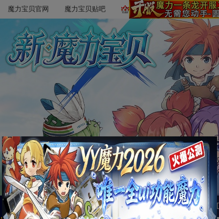
魔力宝贝官网
魔力宝贝贴吧
首页
萌新必读
文章攻略
游戏数据
魔易所