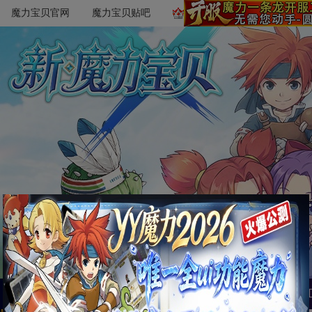
魔力宝贝官网
魔力宝贝贴吧
首页
萌新必读
文章攻略
游戏数据
魔易所