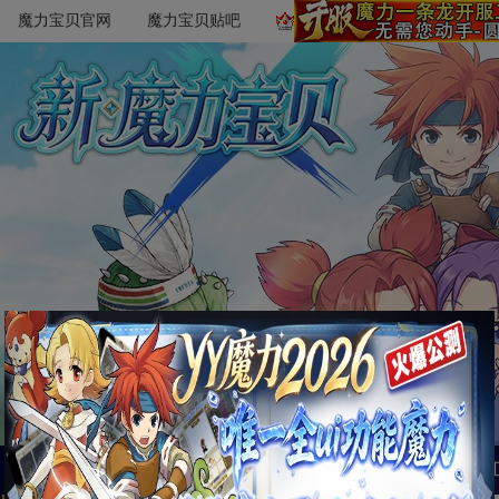
魔力宝贝官网
魔力宝贝贴吧
首页
萌新必读
文章攻略
游戏数据
魔易所