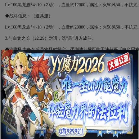
2
Lv.100
黑龙族
*4~10
（
动）
，血量约
12000
，属性：火
50
风
50
，不抗咒
◆战斗信息：（道具服）
2
Lv.160
黑龙族
*4~10
（
动）
，血量约
20000
，属性：火
50
风
50
，不抗咒
3.
与白龙之长（
22.29
）对话，选“是”进入战斗。
◆注意队内每名成员物品栏留空，否则战斗后可能无法获得【白色囚
◆此战为二连战
◆第一战战斗信息：（怀旧服）
2
Lv.108
黑龙之长
（
动）
，血量约
18000
，属性：地
30
风
70
，抗咒；
技能：乾坤一掷、崩击、反击、魔法封印、混乱攻击、大地之怒、明
◆第二战战斗信息：（怀旧服）
2
Lv.108
白龙之长
（
动）
，血量约
18000
，属性：地
30
风
70
，抗咒；
技能：乾坤一掷、崩击、反击、魔法封印、混乱攻击、大地之怒、明
◆第一战战斗信息：（道具服）