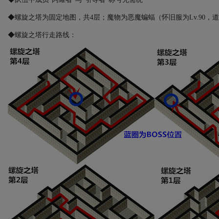
◆螺旋之塔为固定地图，共
4
层；魔物为恶魔蝙蝠（怀旧服为
Lv.90
，道
◆螺旋之塔行走路线：