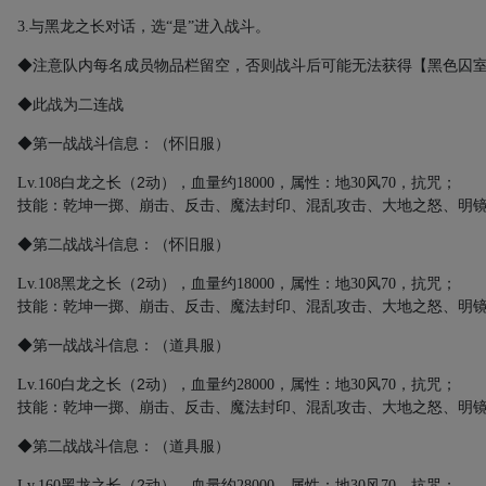
3.
与黑龙之长对话，选“是”进入战斗。
◆注意队内每名成员物品栏留空，否则战斗后可能无法获得【黑色囚
◆此战为二连战
◆第一战战斗信息：（怀旧服）
2
Lv.108
白龙之长
（
动）
，血量约
18000
，属性：地
30
风
70
，抗咒；
技能：乾坤一掷、崩击、反击、魔法封印、混乱攻击、大地之怒、明
◆第二战战斗信息：（怀旧服）
2
Lv.108
黑龙之长
（
动）
，血量约
18000
，属性：地
30
风
70
，抗咒；
技能：乾坤一掷、崩击、反击、魔法封印、混乱攻击、大地之怒、明
◆第一战战斗信息：（道具服）
2
Lv.160
白龙之长
（
动）
，血量约
28000
，属性：地
30
风
70
，抗咒；
技能：乾坤一掷、崩击、反击、魔法封印、混乱攻击、大地之怒、明
◆第二战战斗信息：（道具服）
2
Lv.160
黑龙之长
（
动）
，血量约
28000
，属性：地
30
风
70
，抗咒；