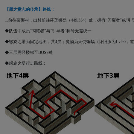
【黑之意志的传承】路线：
1.
前往蒂娜村，出村前往莎莲娜岛（
449.334
）处，拥有“闪耀者”或“
◆队伍中成员“闪耀者”与“引导者”称号无需统一
◆螺旋之塔为固定地图，共
4
层；魔物为天使蝙蝠（怀旧服为
Lv.90
，道
◆三层需经楼梯至
BOSS
处
◆螺旋之塔行走路线：