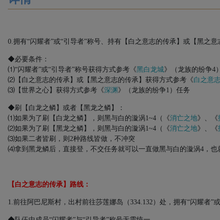
0.
拥有“闪耀者”或“引导者”称号、持有【白之意志的传承】或【黑之
◆必要条件：
⑴“闪耀者”或“引导者”称号获得方式参考《
黑白龙城
》（龙族的纷争
4
⑵【白之意志的传承】或【黑之意志的传承】获得方式参考《
白之意
⑶【世界之心】获得方式参考《
深渊
》（龙族的纷争
1
）任务
◆
刷【白龙之鳞】或者【黑龙之鳞】：
⑴如果为了刷【白龙之鳞】，则黑与白的漩涡
1~4
（《
消亡之地
》、《
⑵如果为了刷【黑龙之鳞】，则黑与白的漩涡
1~4
（《
消亡之地
》、《
⑶如果二者皆刷，则
2
种路线皆做，不冲突
⑷拿到黑龙鳞后，直接登，不交任务就可以一直做黑与白的漩涡4，也
【白之意志的传承】路线：
1.
前往阿巴尼斯村，出村前往莎莲娜岛（
334.132
）处，拥有“闪耀者”
◆队伍中成员“闪耀者”与“引导者”称号无需统一