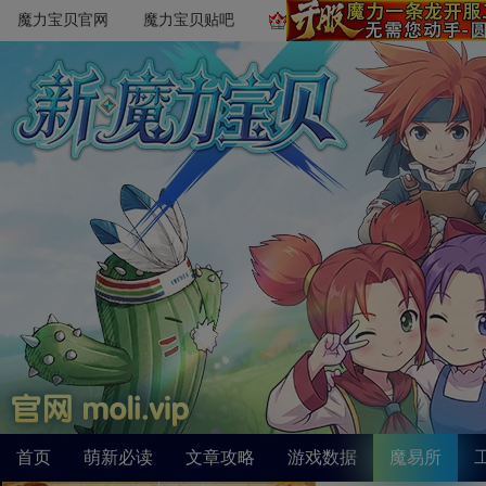
魔力宝贝官网
魔力宝贝贴吧
首页
萌新必读
文章攻略
游戏数据
魔易所