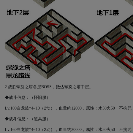
2.
战胜螺旋之塔各层
BOSS
，抵达螺旋之塔中层。
◆战斗信息：（怀旧服）
2
Lv.100
白龙族
*4~10
（
动）
，血量约
12000
，属性：水
50
火
50
，不抗咒
◆战斗信息：（道具服）
2
Lv.160
白龙族
*4~10
（
动）
，血量约
20000
，属性：水
50
火
50
，不抗咒