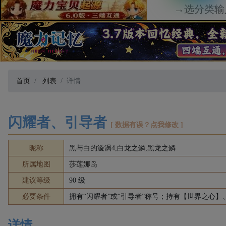
首页
列表
详情
闪耀者、引导者
[ 数据有误？点我修改 ]
昵称
黑与白的漩涡4,白龙之鳞,黑龙之鳞
所属地图
莎莲娜岛
建议等级
90 级
必要条件
拥有“闪耀者”或“引导者”称号；持有【世界之心
详情