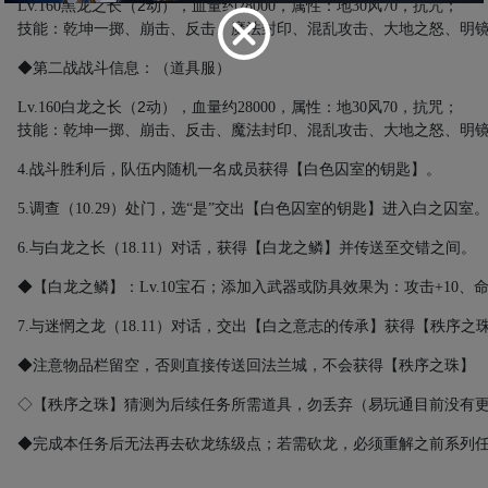
2
Lv.160
黑龙之长
（
动）
，血量约
28000
，属性：地
30
风
70
，抗咒；
技能：乾坤一掷、崩击、反击、魔法封印、混乱攻击、大地之怒、明
◆第二战战斗信息：（道具服）
2
Lv.160
白龙之长
（
动）
，血量约
28000
，属性：地
30
风
70
，抗咒；
技能：乾坤一掷、崩击、反击、魔法封印、混乱攻击、大地之怒、明
4.
战斗胜利后，队伍内随机一名成员获得【白色囚室的钥匙】。
5.
调查（
10.29
）处门，选“是”交出【白色囚室的钥匙】进入白之囚室
6.
与白龙之长（
18.11
）对话，获得【白龙之鳞】并传送至交错之间。
◆【白龙之鳞】：
Lv.10
宝石；添加入武器或防具效果为：攻击
+10
、
7.
与迷惘之龙（
18.11
）对话，交出【白之意志的传承】获得【秩序之
◆注意物品栏留空，否则直接传送回法兰城，不会获得【秩序之珠】
◇【秩序之珠】猜测为后续任务所需道具，勿丢弃（易玩通目前没有
◆完成本任务后无法再去砍龙练级点；若需砍龙，必须重解之前系列