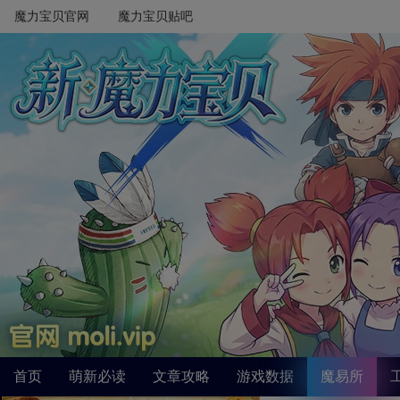
魔力宝贝官网
魔力宝贝贴吧
首页
萌新必读
文章攻略
游戏数据
魔易所