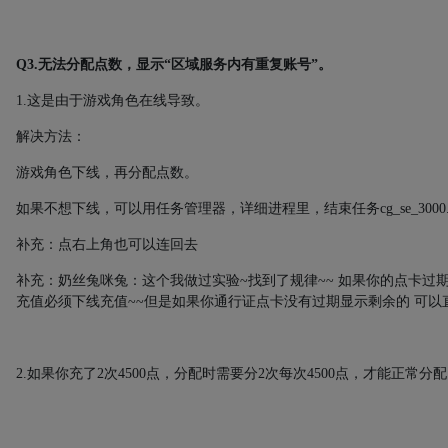
Q3.
无法分配点数，显示“区域服务内有重复账号”。
1.
这是由于游戏角色在线导致。
解决方法：
游戏角色下线，再分配点数。
如果不想下线，可以用任务管理器，详细进程里，结束任务
cg_se_3000
补充：点右上角也可以连回去
补充：奶丝兔咪兔：这个我做过实验
~
找到了规律
~~
如果你的点卡过
充值必须下线充值
~~
但是如果你通行证点卡没有过期显示剩余的
可以
2.
如果你充了
2
次
4500
点，分配时需要分
2
次每次
4500
点，才能正常分配