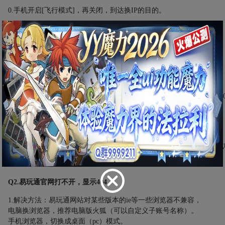
0.
手机开启[飞行模式]，再关闭，到达换IP的目的。
手机断开WiFi，用数据（4g/5g）访问
易玩通；
或者手机USB/WiFi共享给电脑，记得断开电脑的其他网络
1.
重启宽带猫（更换
IP
）；
2.
固定
IP
的网络用户，工作日
10
点
-17
点之间拨打易玩通客服电话，
告知客服你的外网
IP
地址，由他们转达给相关部门处理。
（以官网为准）客服电话：
010-57528288
（周一至周五，
10
：
00--18
：
3.
还可以使用手机网络（不连接
WiFi
）访问易玩通官网。
使用
360
浏览器的用户，换浏览器。
使用手机浏览器无法打开时，切换成桌面（
pc
）模式。
没有
桌面（
pc
）模式的浏览器，去浏览器设置-浏览器标识（UA）改
Q2.
易玩通官网打不开，显示
404
1.
解决方法：易玩通网站对某些版本的
ie
等一些浏览器不兼容，
电脑换浏览器，推荐电脑版火狐（可以自定义子账号名称）。
手机浏览器，切换成桌面（
pc
）模式。