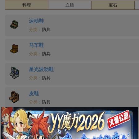
料理
血瓶
宝石
运动鞋
分类：
防具
马车鞋
分类：
防具
星光波动鞋
分类：
防具
皮鞋
分类：
防具
安全鞋
分类：
防具