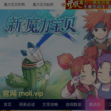
魔力宝贝官网
魔力宝贝贴吧
首页
萌新必读
文章攻略
游戏数据
魔易所