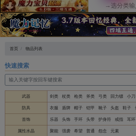
首页
物品列表
快速搜索
武器
剑类
杖类
枪类
斧类
弓类
回力镖
小刀
防具
衣服
盾牌
帽子
铠甲
靴子
头盔
鞋子
首饰
乐器
头饰
手环
头带
护身符
戒指
耳环
属性水晶
聚能
强袭
希望
普通
怨念
元素