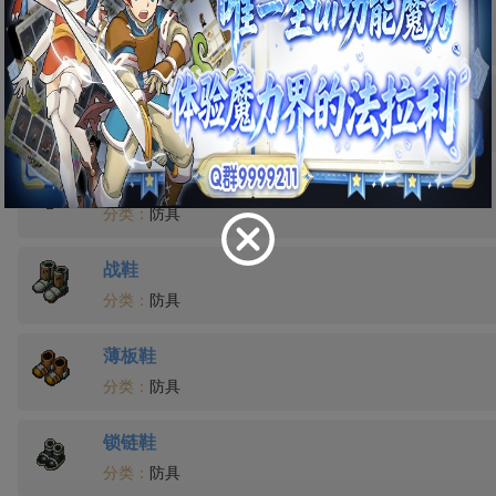
狮子之鞋
分类：
防具
光之鞋
分类：
防具
运动鞋
分类：
防具
战鞋
分类：
防具
薄板鞋
分类：
防具
锁链鞋
分类：
防具