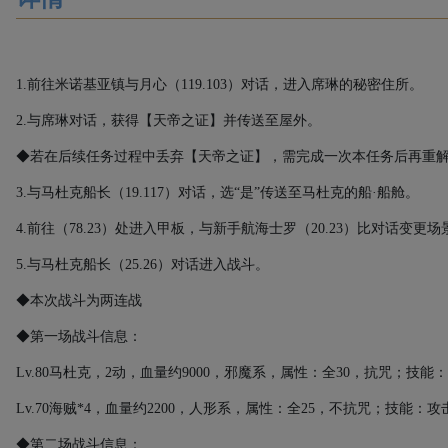
1.
前往米诺基亚镇与月心（
119.103
）对话，进入席琳的秘密住所。
2.
与席琳对话，获得【天帝之证】并传送至屋外。
◆若在后续任务过程中丢弃【天帝之证】，需完成一次本任务后再重
3.
与马杜克船长（
19.117
）对话，选“是”传送至马杜克的船·船舱。
4.
前往（
78.23
）处进入甲板，与新手航海士罗（
20.23
）比对话变更场
5.
与马杜克船长（
25.26
）对话进入战斗。
◆本次战斗为两连战
◆第一场战斗信息：
Lv.80
马杜克，
2
动，血量约
9000
，邪魔系，属性：全
30
，抗咒；技能：
Lv.70
海贼
*4
，血量约
2200
，人形系，属性：全
25
，不抗咒；技能：攻
◆第二场战斗信息：