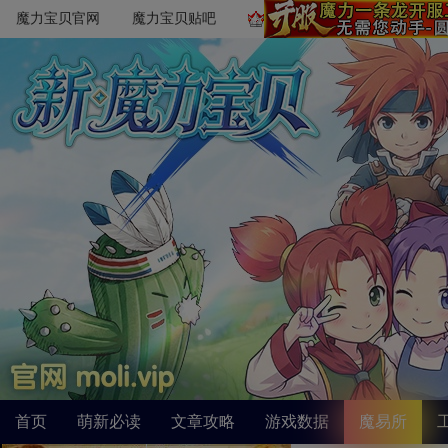
魔力宝贝官网
魔力宝贝贴吧
首页
萌新必读
文章攻略
游戏数据
魔易所